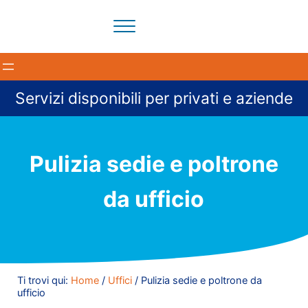
Passa al contenuto principale
Skip to header right navigation
Skip to site footer
Menu
Il tuo partner per la pulizia degli ambienti a Milano e provi
BloomCleaning Impresa di Puliz
Servizi disponibili per privati e aziende
Pulizia sedie e poltrone
da ufficio
Ti trovi qui:
Home
/
Uffici
/
Pulizia sedie e poltrone da
ufficio