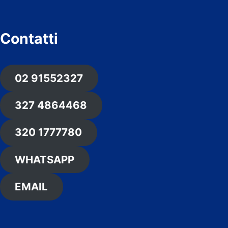
Contatti
02 91552327
327 4864468
320 1777780
WHATSAPP
EMAIL