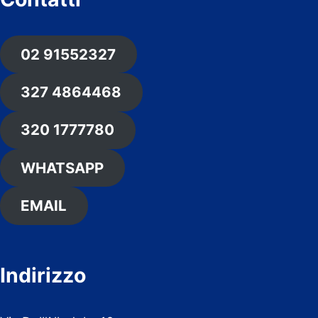
02 91552327
327 4864468
320 1777780
WHATSAPP
EMAIL
Indirizzo