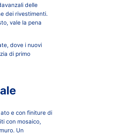
davanzali delle
he dei rivestimenti.
sto, vale la pena
te, dove i nuovi
zia di primo
iale
ato e con finiture di
titi con mosaico,
a muro. Un