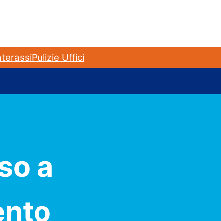
terassi
Pulizie Uffici
so a
ento