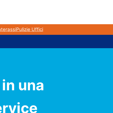
terassi
Pulizie Uffici
 in una
ervice