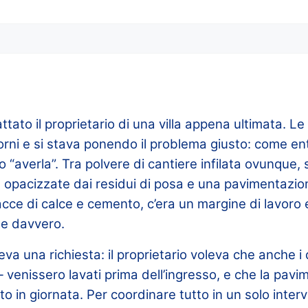
ttato il proprietario di una villa appena ultimata. Le
orni e si stava ponendo il problema giusto: come en
 “averla”. Tra polvere di cantiere infilata ovunque, 
re opacizzate dai residui di posa e una pavimentazi
cce di calce e cemento, c’era un margine di lavoro
ile davvero.
a una richiesta: il proprietario voleva che anche i d
 venissero lavati prima dell’ingresso, e che la pav
o in giornata. Per coordinare tutto in un solo inte