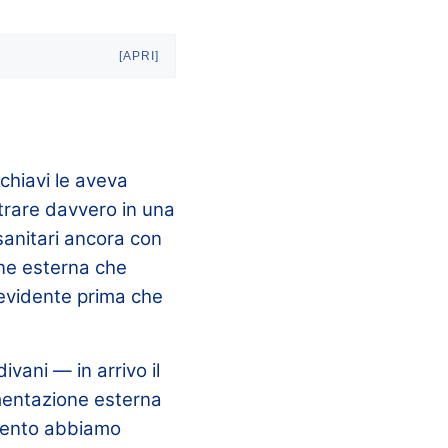
[APRI]
 chiavi le aveva
trare davvero in una
sanitari ancora con
one esterna che
 evidente prima che
ivani — in arrivo il
imentazione esterna
rvento abbiamo