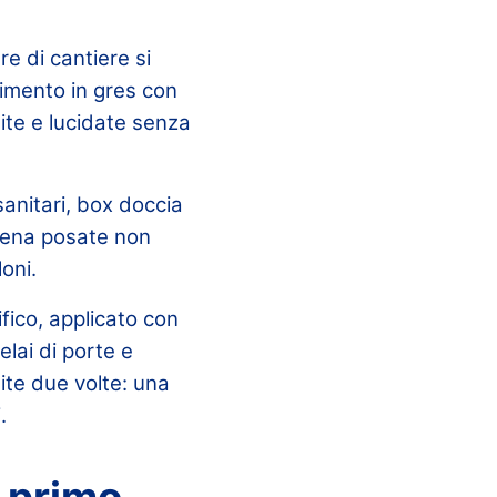
re di cantiere si
avimento in gres con
lite e lucidate senza
sanitari, box doccia
ppena posate non
oni.
fico, applicato con
lai di porte e
ite due volte: una
.
l primo