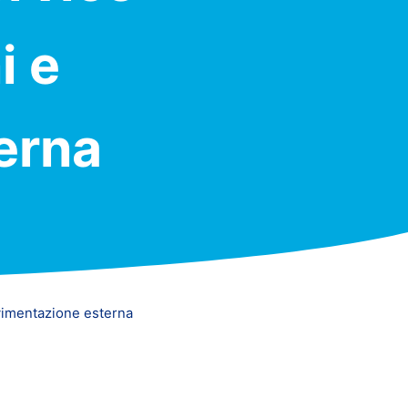
i e
erna
avimentazione esterna