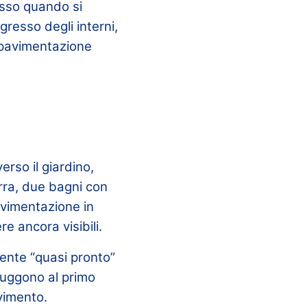
asso quando si
gresso degli interni,
 pavimentazione
erso il giardino,
terra, due bagni con
avimentazione in
re ancora visibili.
iente “quasi pronto”
sfuggono al primo
vimento.