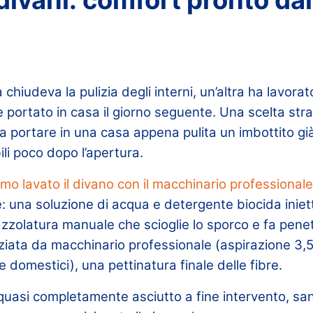
iudeva la pulizia degli interni, un’altra ha lavorato
 portato in casa il giorno seguente. Una scelta strat
ica portare in una casa appena pulita un imbottito gi
li poco dopo l’apertura.
mo lavato il divano con il macchinario professional
: una soluzione di acqua e detergente biocida iniet
zzolatura manuale che scioglie lo sporco e fa penet
iata da macchinario professionale (aspirazione 3,5 
e domestici), una pettinatura finale delle fibre.
o quasi completamente asciutto a fine intervento, san