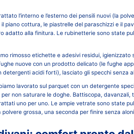
ttato l’interno e l’esterno dei pensili nuovi (la polve
 il piano cottura, le piastrelle del paraschizzi e il p
 adatto alla finitura. Le rubinetterie sono state pu
o rimosso etichette e adesivi residui, igienizzato 
e fughe nuove con un prodotto delicato (le fughe a
detergenti acidi forti), lasciato gli specchi senza al
bbiamo lavorato sul parquet con un detergente speci
per non saturare le doghe. Battiscopa, davanzali, te
trattati uno per uno. Le ampie vetrate sono state pul
 polvere grossa, una seconda per finire senza aloni
divani: comfort pronto da