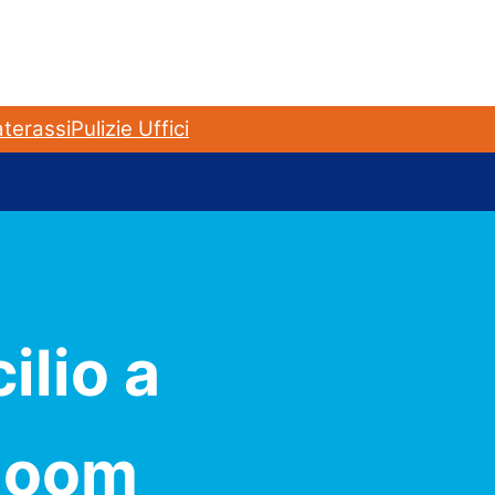
terassi
Pulizie Uffici
ilio a
Bloom