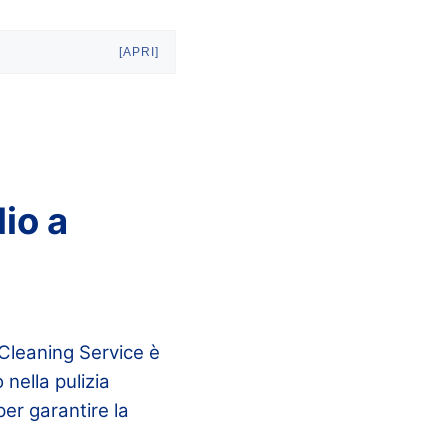
[APRI]
lio a
m Cleaning Service è
 nella pulizia
per garantire la